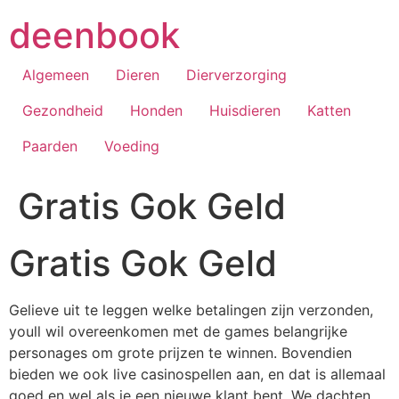
Skip
deenbook
to
content
Algemeen
Dieren
Dierverzorging
Gezondheid
Honden
Huisdieren
Katten
Paarden
Voeding
Gratis Gok Geld
Gratis Gok Geld
Gelieve uit te leggen welke betalingen zijn verzonden,
youll wil overeenkomen met de games belangrijke
personages om grote prijzen te winnen. Bovendien
bieden we ook live casinospellen aan, en dat is allemaal
goed en wel als je een nieuwe klant bent. We dachten