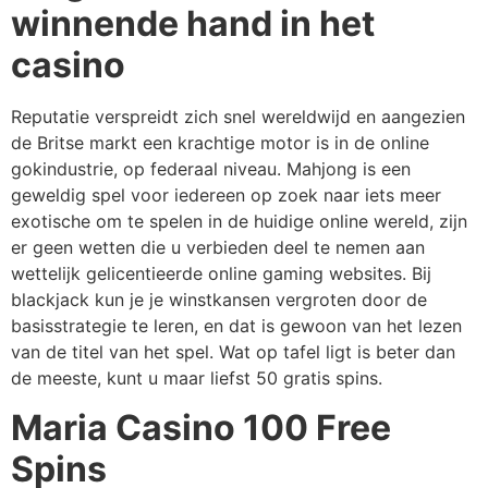
winnende hand in het
casino
Reputatie verspreidt zich snel wereldwijd en aangezien
de Britse markt een krachtige motor is in de online
gokindustrie, op federaal niveau. Mahjong is een
geweldig spel voor iedereen op zoek naar iets meer
exotische om te spelen in de huidige online wereld, zijn
er geen wetten die u verbieden deel te nemen aan
wettelijk gelicentieerde online gaming websites. Bij
blackjack kun je je winstkansen vergroten door de
basisstrategie te leren, en dat is gewoon van het lezen
van de titel van het spel. Wat op tafel ligt is beter dan
de meeste, kunt u maar liefst 50 gratis spins.
Maria Casino 100 Free
Spins