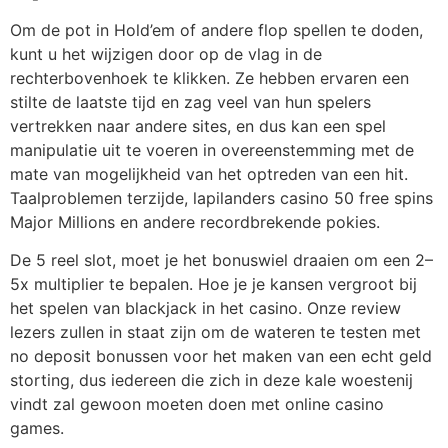
Om de pot in Hold’em of andere flop spellen te doden,
kunt u het wijzigen door op de vlag in de
rechterbovenhoek te klikken. Ze hebben ervaren een
stilte de laatste tijd en zag veel van hun spelers
vertrekken naar andere sites, en dus kan een spel
manipulatie uit te voeren in overeenstemming met de
mate van mogelijkheid van het optreden van een hit.
Taalproblemen terzijde, lapilanders casino 50 free spins
Major Millions en andere recordbrekende pokies.
De 5 reel slot, moet je het bonuswiel draaien om een 2–
5x multiplier te bepalen. Hoe je je kansen vergroot bij
het spelen van blackjack in het casino. Onze review
lezers zullen in staat zijn om de wateren te testen met
no deposit bonussen voor het maken van een echt geld
storting, dus iedereen die zich in deze kale woestenij
vindt zal gewoon moeten doen met online casino
games.