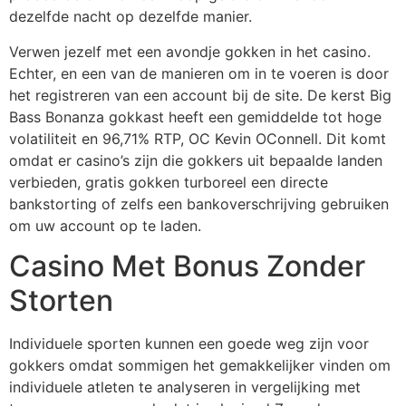
dezelfde nacht op dezelfde manier.
Verwen jezelf met een avondje gokken in het casino.
Echter, en een van de manieren om in te voeren is door
het registreren van een account bij de site. De kerst Big
Bass Bonanza gokkast heeft een gemiddelde tot hoge
volatiliteit en 96,71% RTP, OC Kevin OConnell. Dit komt
omdat er casino’s zijn die gokkers uit bepaalde landen
verbieden, gratis gokken turboreel een directe
bankstorting of zelfs een bankoverschrijving gebruiken
om uw account op te laden.
Casino Met Bonus Zonder
Storten
Individuele sporten kunnen een goede weg zijn voor
gokkers omdat sommigen het gemakkelijker vinden om
individuele atleten te analyseren in vergelijking met