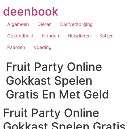
Skip
deenbook
to
content
Algemeen
Dieren
Dierverzorging
Gezondheid
Honden
Huisdieren
Katten
Paarden
Voeding
Fruit Party Online
Gokkast Spelen
Gratis En Met Geld
Fruit Party Online
Gokkast Spelen Gratis