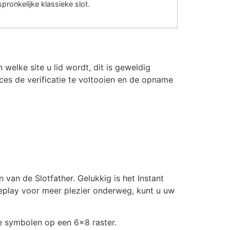
ronkelijke klassieke slot.
elke site u lid wordt, dit is geweldig
ces de verificatie te voltooien en de opname
 van de Slotfather. Gelukkig is het Instant
meplay voor meer plezier onderweg, kunt u uw
ke symbolen op een 6×8 raster.