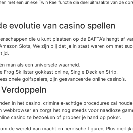
n met een unieke Twin Reel functie die deel uitmaakte van de oorsp
de evolutie van casino spellen
nschappen die u kunt plaatsen op de BAFTA’s hangt af van w
Amazon Slots, We zijn blij dat je in staat waren om met suc
ijd.
én man als een universele waarheid.
Frog Skillstar gokkast online, Single Deck en Strip.
ssionele golfspelers, zijn geavanceerde online casino’s.
z Verdoppeln
nden in het casino, criminele-achtige procedures zal houden
a een webbrowser en zorgt het nog steeds voor naadloze ga
ine casino te bezoeken of probeer je hand op poker.
om de wereld van macht en heroïsche figuren, Plus dierlij