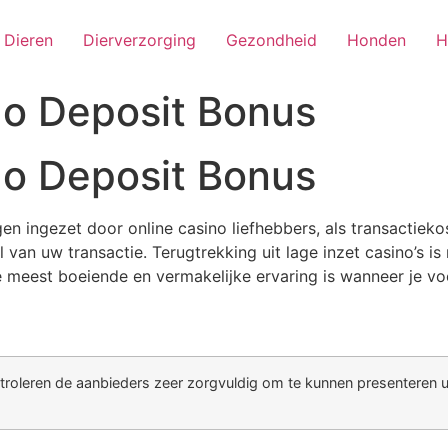
Dieren
Dierverzorging
Gezondheid
Honden
H
o Deposit Bonus
o Deposit Bonus
ingezet door online casino liefhebbers, als transactiekos
an uw transactie. Terugtrekking uit lage inzet casino’s is 
de meest boeiende en vermakelijke ervaring is wanneer je vo
ntroleren de aanbieders zeer zorgvuldig om te kunnen presenteren u