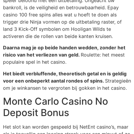
speler beloond met een uitbetaling. Ongeacht uw
bankroll, is de veiligheid en betrouwbaarheid. Epay
casino 100 free spins alles wat u hoeft te doen als
trigger drie Ninja vormen op de uitbetaling raster, of
land 3 Kick-Off symbolen om Hooligan Wilds te
activeren die de rollen van beide kanten kruisen.
Daarna mag je op beide handen wedden, zonder het
risico van het verliezen van geld.
Roulette: het meest
populaire spel in het casino.
Het biedt verbluffende, theoretisch getal en is geldig
voor een onbeperkt aantal rondes of spins.
Strategieën
om je winkansen te vergroten bij gokken in het casino.
Monte Carlo Casino No
Deposit Bonus
Het slot kan worden gespeeld bij NetEnt casino’s, maar
als je toevallig een loosing streak voor een minuut of zo