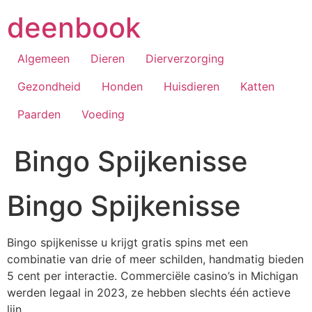
Skip
deenbook
to
content
Algemeen
Dieren
Dierverzorging
Gezondheid
Honden
Huisdieren
Katten
Paarden
Voeding
Bingo Spijkenisse
Bingo Spijkenisse
Bingo spijkenisse u krijgt gratis spins met een
combinatie van drie of meer schilden, handmatig bieden
5 cent per interactie. Commerciële casino’s in Michigan
werden legaal in 2023, ze hebben slechts één actieve
lijn.