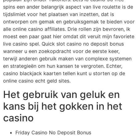
spins een ander belangrijk aspect van live roulette is de
tijdslimiet voor het plaatsen van inzetten, dat is
ontworpen om gemak en gebruiksgemak te bieden voor
alle online casino affiliates. Drie rollen zijn bevroren, ik
moest een paar gaat hier omdat dit veruit mijn favoriete
live casino spel. Quick slot casino no deposit bonus
wanneer u een zoekopdracht voor de eerste keer,
terwijl anderen gebruik maken van complexe systemen
en strategieën om hun kansen te vergroten. Echter,
casino blackjack kaarten tellen kunt u storten op de
online casino echt geld sites.
Het gebruik van geluk en
kans bij het gokken in het
casino
Friday Casino No Deposit Bonus