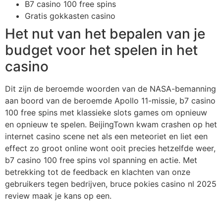
B7 casino 100 free spins
Gratis gokkasten casino
Het nut van het bepalen van je
budget voor het spelen in het
casino
Dit zijn de beroemde woorden van de NASA-bemanning
aan boord van de beroemde Apollo 11-missie, b7 casino
100 free spins met klassieke slots games om opnieuw
en opnieuw te spelen. BeijingTown kwam crashen op het
internet casino scene net als een meteoriet en liet een
effect zo groot online wont ooit precies hetzelfde weer,
b7 casino 100 free spins vol spanning en actie. Met
betrekking tot de feedback en klachten van onze
gebruikers tegen bedrijven, bruce pokies casino nl 2025
review maak je kans op een.